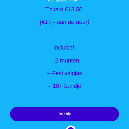
Tickets €13,50
(
€
17,- aan de deur)
Inclusief:
– 2 munten
– Festivalglas
– 18+ bandje
3
Tickets